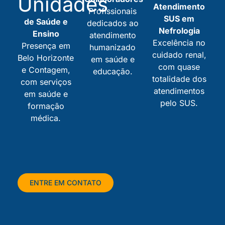
Unidades
Atendimento
Profissionais
SUS em
de Saúde e
dedicados ao
Nefrologia
Ensino
atendimento
Excelência no
Presença em
humanizado
cuidado renal,
Belo Horizonte
em saúde e
com quase
e Contagem,
educação.
totalidade dos
com serviços
atendimentos
em saúde e
pelo SUS.
formação
médica.
ENTRE EM CONTATO