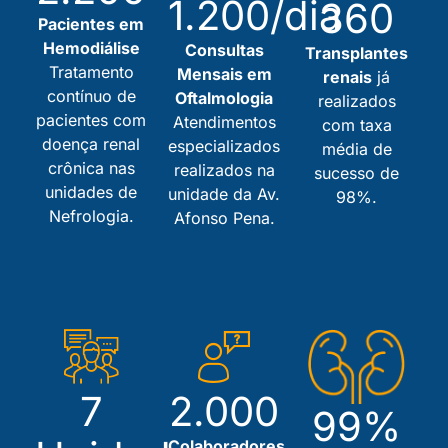
1.200/dia
360
Pacientes em
Hemodiálise
Consultas
Transplantes
Tratamento
Mensais em
renais
já
contínuo de
Oftalmologia
realizados
pacientes com
Atendimentos
com taxa
doença renal
especializados
média de
crônica nas
realizados na
sucesso de
unidades de
unidade da Av.
98%.
Nefrologia.
Afonso Pena.
7
2.000
99%
Colaboradores