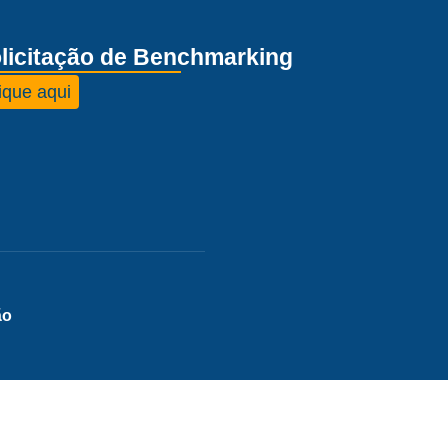
licitação de Benchmarking
ique aqui
ão